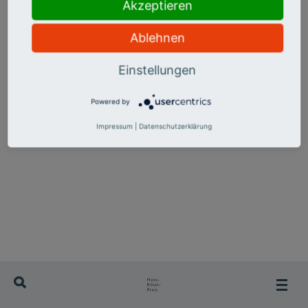
Akzeptieren
Links
Kontakt
Ablehnen
Impressum
Einstellungen
Datenschutz
Powered by
Impressum
|
Datenschutzerklärung